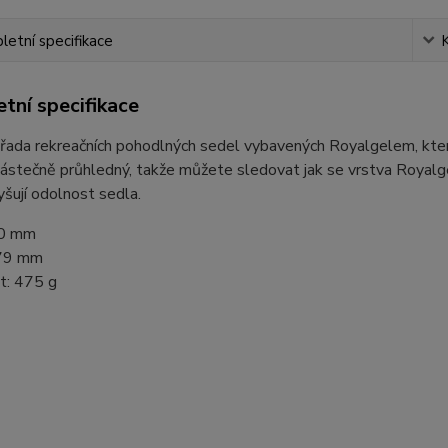
etní specifikace
tní specifikace
 řada rekreačních pohodlných sedel vybavených Royalgelem, kter
částečně průhledný, takže můžete sledovat jak se vrstva Royalge
yšují odolnost sedla.
60 mm
279 mm
: 475 g