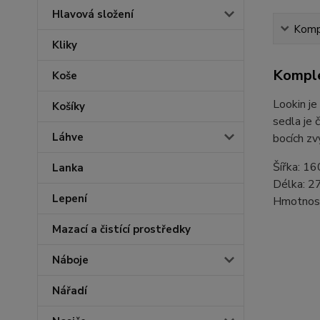
Hlavová složení
Kompl
Kliky
Komple
Koše
Lookin je
Košíky
sedla je 
Láhve
bocích zv
Šířka: 1
Lanka
Délka: 
Lepení
Hmotnost
Mazací a čistící prostředky
Náboje
Nářadí