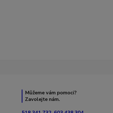
Můžeme vám pomoci?
Zavolejte nám.
518 341 732, 603 438 304