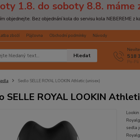
oty 1.8. do soboty 8.8. máme 
osím objednejte. Bez objednání kola do servisu kola NEBEREME z k
latba zboží
Půjčovna
Obchodní podmínky
Návody
Nevíte
Hledat
518 
Po-Pá 
edla
Sedlo SELLE ROYAL LOOKIN Athletic (unisex)
o SELLE ROYAL LOOKIN Athletic
Lookin
Royalg
sedla 
Royalg