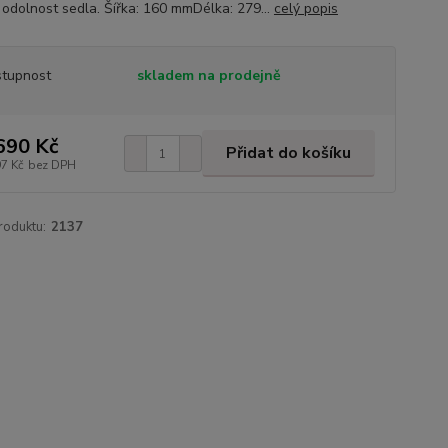
í odolnost sedla. Šířka: 160 mmDélka: 279...
celý popis
tupnost
skladem na prodejně
690 Kč
Přidat do košíku
97 Kč
bez DPH
roduktu:
2137