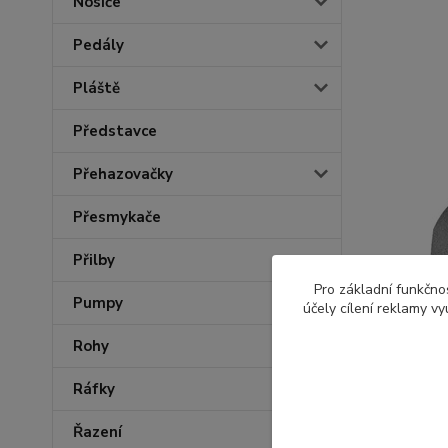
Nosiče
Pedály
Pláště
Představce
Přehazovačky
Přesmykače
Přilby
Pro základní funkčnos
Pumpy
účely cílení reklamy v
Rohy
Ráfky
Řazení