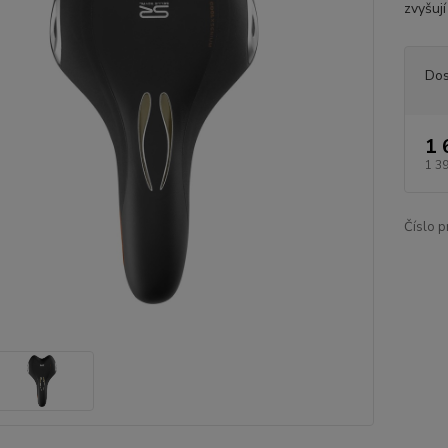
zvyšuj
Dos
1 
1 3
Číslo p