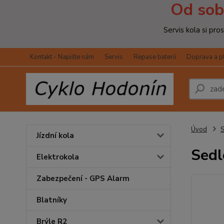
Od sob
Servis kola si pr
Kontakt - Napište nám
Servis
Repase baterií
Doprava a p
Úvod
S
Jízdní kola
Sedl
Elektrokola
Zabezpečení - GPS Alarm
Blatníky
Brýle R2