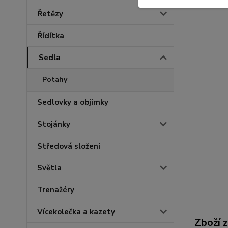
Řetězy
Řídítka
Sedla
Potahy
Sedlovky a objímky
Stojánky
Středová složení
Světla
Trenažéry
Vícekolečka a kazety
Zboží 