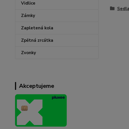
Vidlice
Sedl
Zámky
Zapletená kola
Zpětná zrcátka
Zvonky
Akceptujeme