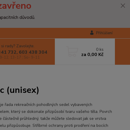
zavřeno
apacitních důvodů.
Přihlášení
 si rady? Zavolejte.
0
ks
341 732, 603 438 304
za
0,00 Kč
9-12, 13-17 ; So- 9-11
 (unisex)
 je řada rekreačních pohodlných sedel vybavených
elem, který se dokonale přizpůsobí tvaru vašeho těla. Povrch
je částečně průhledný, takže můžete sledovat jak se vrstva
elu přizpůsobuje. Stříbrné ochrany proti prodření na bocích