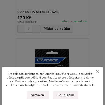
Duše CST 27,5X1.9>2,15 AV48
120 Kč
skladem na prodejně
99 Kč
bez DPH
Přidat do košíku
Pro základní funkčnost, zpříjemnění používání webu, analytické
účely a v případě udělení souhlasu také pro účely cílení reklamy
využíváme soubory cookies. Nastavení vlastních preferencí
cookies můžete kdykoli upravit odkazem ve spodní části stránek.
Souhlasím
Nastavení