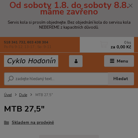
Od soboty 1.8. do soboty 8.8.
máme zavřeno
Servis kola si prosím objednejte. Bez objednání kola do servisu kola
NEBEREME z kapacitních důvodů.
0
ks
518 341 732, 603 438 304
za
0,00 Kč
Po-Pá 9-12, 13-17 ; So- 9-11
Menu
Hledat
Úvod
Duše
MTB 27,5"
MTB 27,5"
Skladem na prodejně