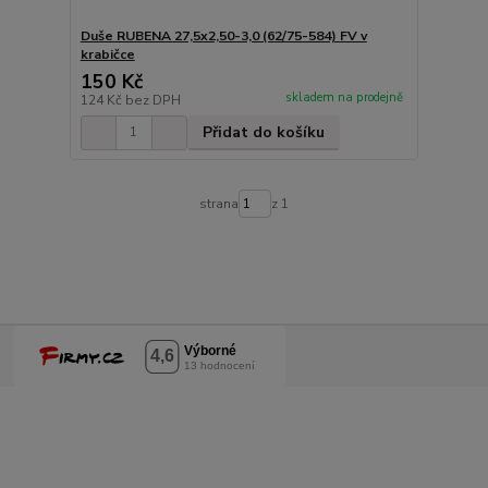
Duše RUBENA 27,5x2,50-3,0 (62/75-584) FV v
krabičce
150 Kč
skladem na prodejně
124 Kč
bez DPH
Přidat do košíku
strana
z 1