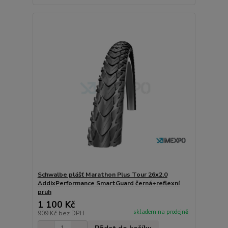
Schwalbe plášť Marathon Plus Tour 26x2.0
AddixPerformance SmartGuard černá+reflexní
pruh
1 100 Kč
skladem na prodejně
909 Kč
bez DPH