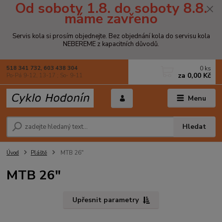
Od soboty 1.8. do soboty 8.8.
máme zavřeno
Servis kola si prosím objednejte. Bez objednání kola do servisu kola
NEBEREME z kapacitních důvodů.
0
ks
518 341 732, 603 438 304
za
0,00 Kč
Po-Pá 9-12, 13-17 ; So- 9-11
Menu
Hledat
Úvod
Pláště
MTB 26"
MTB 26"
Upřesnit parametry