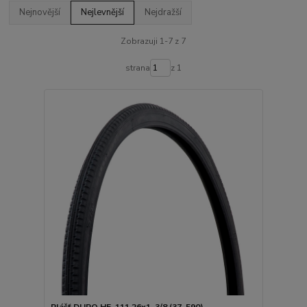
Nejnovější
Nejlevnější
Nejdražší
Zobrazuji 1-7 z 7
strana
z 1
Plášť DURO HF-111 26x1-3/8 (37-590)