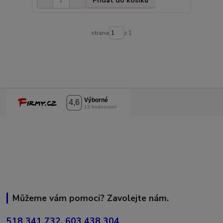
Přidat do košíku
strana
z 1
Můžeme vám pomoci? Zavolejte nám.
518 341 732, 603 438 304