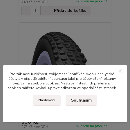
skladem na prodejně
240 Kč
bez DPH
Přidat do košíku
Pro základní funkčnost, zpříjemnění používání webu, analytické
účely a v případě udělení souhlasu také pro účely cílení reklamy
využíváme soubory cookies. Nastavení vlastních preferencí
cookies můžete kdykoli upravit odkazem ve spodní části stránek.
Souhlasím
Nastavení
Plášť RUBENA Ocelot 26x2,10 (54-559)
330 Kč
skladem na prodejně
273 Kč
bez DPH