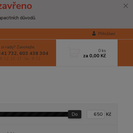
zavřeno
apacitních důvodů.
Přihlášení
 si rady? Zavolejte.
0
ks
341 732, 603 438 304
za
0,00 Kč
9-12, 13-17 ; So- 9-11
Do
Kč