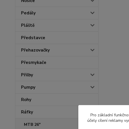
Nosiče
Pedály
Pláště
Představce
Přehazovačky
Přesmykače
Přilby
Pumpy
Rohy
Ráfky
Pro základní funkčnos
účely cílení reklamy v
MTB 26"