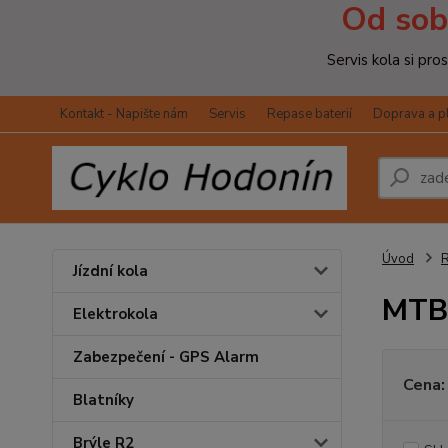
Od sob
Servis kola si pr
Kontakt - Napište nám
Servis
Repase baterií
Doprava a p
Úvod
R
Jízdní kola
MTB
Elektrokola
Zabezpečení - GPS Alarm
Cena:
Blatníky
Brýle R2