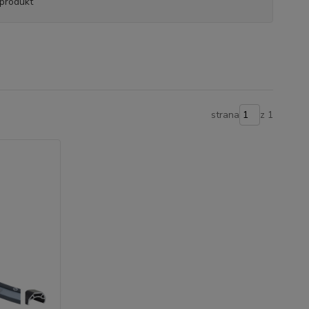
produkt
strana
z 1