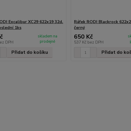
ODI Excalibur XC29 622x19 32d.
Ráfek RODI Blackrock 622x2
oslední 1ks
černý
č
650 Kč
skladem na
s
prodejně
ez DPH
537 Kč
bez DPH
Přidat do košíku
Přidat do ko