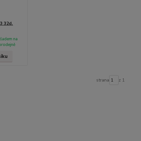
3 32d.
kladem na
prodejně
šíku
strana
z 1