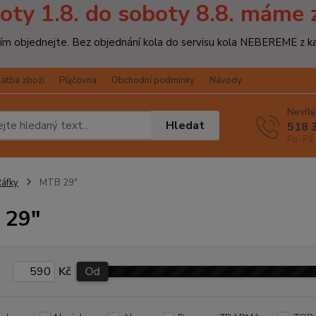
oty 1.8. do soboty 8.8. máme 
osím objednejte. Bez objednání kola do servisu kola NEBEREME z k
latba zboží
Půjčovna
Obchodní podmínky
Návody
Nevíte
Hledat
518 
Po-Pá 
áfky
MTB 29"
 29"
Kč
Od