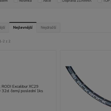
adem
Novinka
Akce
Doprava ZDARMA
TOP 
jší
Nejlevnější
Nejdražší
1-2 z 2