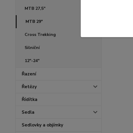
MTB 27,5"
MTB 29"
Cross Trekking
Silniční
12"-24"
Řazení
Řetězy
Řídítka
Sedla
Sedlovky a objímky