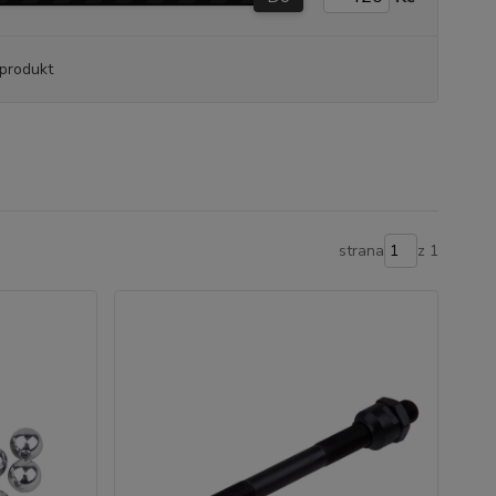
produkt
strana
z 1