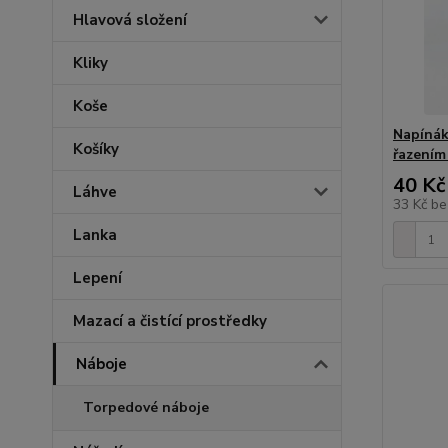
Hlavová složení
Kliky
Koše
Napínák
Košíky
řazením
40 Kč
Láhve
33 Kč
be
Lanka
Lepení
Mazací a čistící prostředky
Náboje
Torpedové náboje