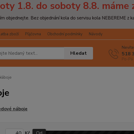
oty 1.8. do soboty 8.8. máme 
osím objednejte. Bez objednání kola do servisu kola NEBEREME z k
latba zboží
Půjčovna
Obchodní podmínky
Návody
Nevíte
Hledat
518 
Po-Pá 
Náboje
je
edové náboje
Kč
Od