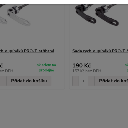
chloupínáků PRO-T stříbrná
Sada rychloupínáků PRO-T 
č
190 Kč
skladem na
s
prodejně
ez DPH
157 Kč
bez DPH
Přidat do košíku
Přidat do ko