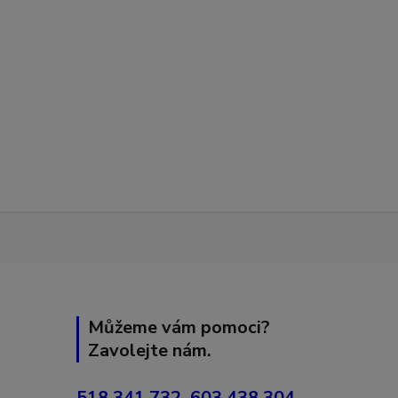
Můžeme vám pomoci?
Zavolejte nám.
518 341 732, 603 438 304