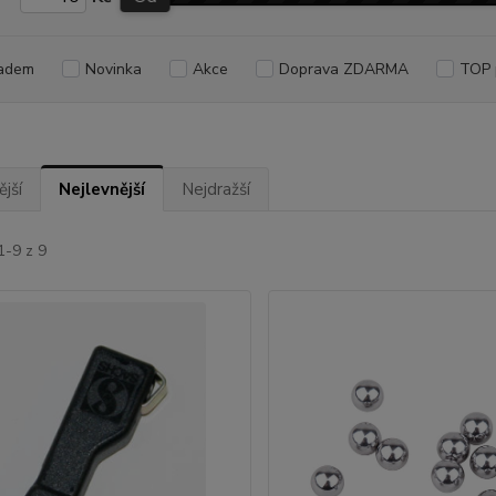
adem
Novinka
Akce
Doprava ZDARMA
TOP 
jší
Nejlevnější
Nejdražší
1-9 z 9