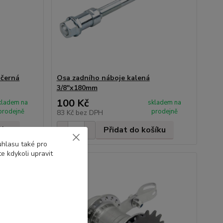
 černá
Osa zadního náboje kalená
3/8"x180mm
100 Kč
kladem na
skladem na
prodejně
prodejně
83 Kč
bez DPH
šíku
Přidat do košíku
uhlasu také pro
e kdykoli upravit