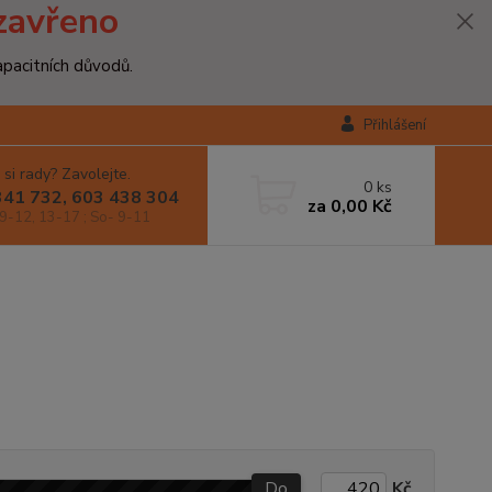
zavřeno
apacitních důvodů.
Přihlášení
 si rady? Zavolejte.
0
ks
341 732, 603 438 304
za
0,00 Kč
9-12, 13-17 ; So- 9-11
Do
Kč