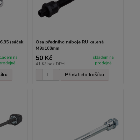
6,35 (sáček
Osa předního náboje RU kalená
M9x108mm
50 Kč
kladem na
skladem na
prodejně
prodejně
41 Kč
bez DPH
šíku
Přidat do košíku