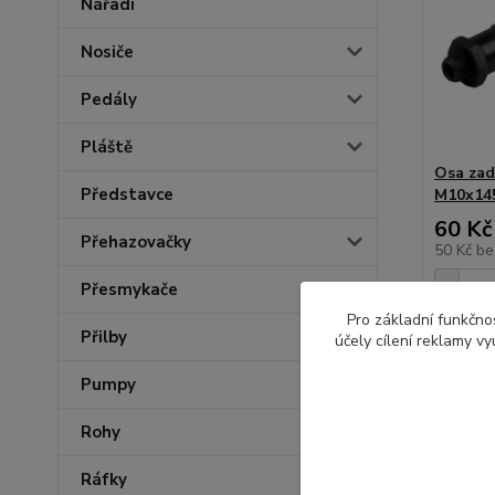
Nářadí
Nosiče
Pedály
Pláště
Osa zad
Představce
M10x1
60 Kč
Přehazovačky
50 Kč
be
Přesmykače
Pro základní funkčnos
Přilby
účely cílení reklamy v
Pumpy
Rohy
Ráfky