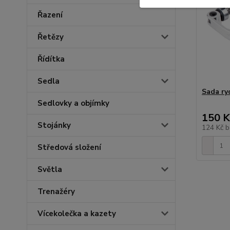
Řazení
Řetězy
Řídítka
Sedla
Sada ry
Sedlovky a objímky
150 K
Stojánky
124 Kč
b
Středová složení
Světla
Trenažéry
Vícekolečka a kazety