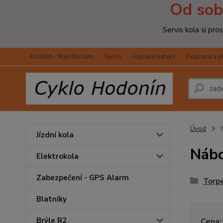
Od sob
Servis kola si pr
Kontakt - Napište nám
Servis
Repase baterií
Doprava a p
Úvod
Jízdní kola
Nábo
Elektrokola
Zabezpečení - GPS Alarm
Torp
Blatníky
Brýle R2
Cena: