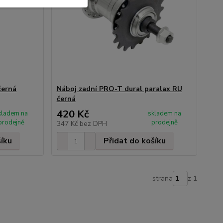
černá
Náboj zadní PRO-T dural paralax RU
černá
420 Kč
kladem na
skladem na
prodejně
prodejně
347 Kč
bez DPH
šíku
Přidat do košíku
strana
z 1