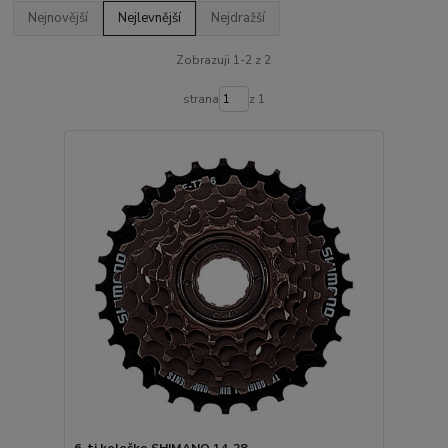
Nejnovější
Nejlevnější
Nejdražší
Zobrazuji 1-2 z 2
strana
z 1
6-ti kolečko SHIMANO 14-28