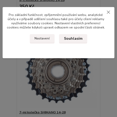
350 Kč
skladem na prodejně
289 Kč
bez DPH
Pro základní funkčnost, zpříjemnění používání webu, analytické
Přidat do košíku
účely a v případě udělení souhlasu také pro účely cílení reklamy
využíváme soubory cookies. Nastavení vlastních preferencí
cookies můžete kdykoli upravit odkazem ve spodní části stránek.
Souhlasím
Nastavení
7-mi kolečko SHIMANO 14-28