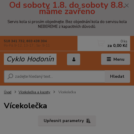
Od soboty 1.8. do soboty 8.8.
máme zavřeno
Servis kola si prosím objednejte. Bez objednání kola do servisu kola
NEBEREME z kapacitních důvodů.
0
ks
518 341 732, 603 438 304
za
0,00 Kč
Po-Pá 9-12, 13-17 ; So- 9-11
Menu
Hledat
Úvod
Vícekolečka a kazety
Vícekolečka
Vícekolečka
Upřesnit parametry