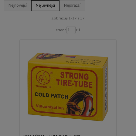
Nejnovější
Nejlevnější
Nejdražší
Zobrazuji 1-17 z 17
strana
z 1
Sada záplat THUMBS UP 25mm