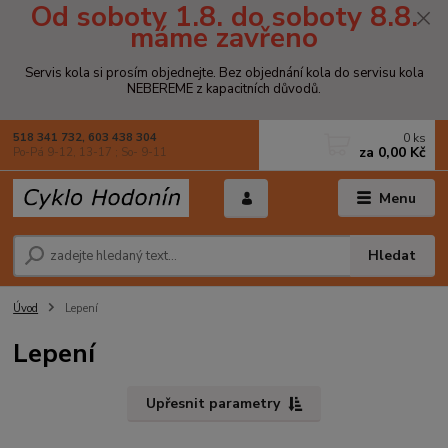
Od soboty 1.8. do soboty 8.8.
máme zavřeno
Servis kola si prosím objednejte. Bez objednání kola do servisu kola
NEBEREME z kapacitních důvodů.
0
ks
518 341 732, 603 438 304
za
0,00 Kč
Po-Pá 9-12, 13-17 ; So- 9-11
Menu
Hledat
Úvod
Lepení
Lepení
Upřesnit parametry