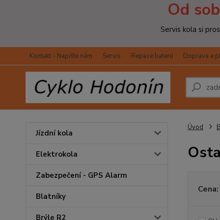
Od sob
Servis kola si pr
Kontakt - Napište nám
Servis
Repase baterií
Doprava a p
Úvod
Jízdní kola
Osta
Elektrokola
Zabezpečení - GPS Alarm
Cena:
Blatníky
Brýle R2