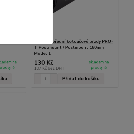
1 BRAKCO
Adaptér přední kotoučové brzdy PRO-
T Postmount / Postmount 180mm
Model 1
130 Kč
kladem na
skladem na
prodejně
prodejně
107 Kč
bez DPH
šíku
Přidat do košíku