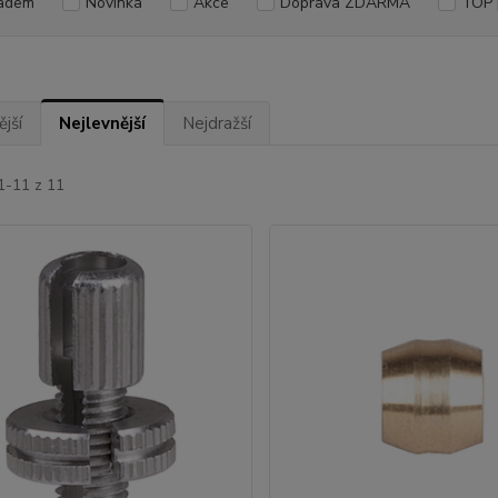
adem
Novinka
Akce
Doprava ZDARMA
TOP 
jší
Nejlevnější
Nejdražší
1-11 z 11