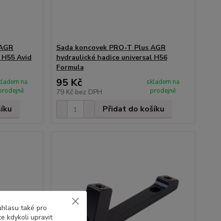
 AGR
Sada koncovek PRO-T Plus AGR
l H55 Avid
hydraulické hadice universal H56
Formula
95 Kč
kladem na
skladem na
prodejně
prodejně
79 Kč
bez DPH
šíku
Přidat do košíku
uhlasu také pro
e kdykoli upravit