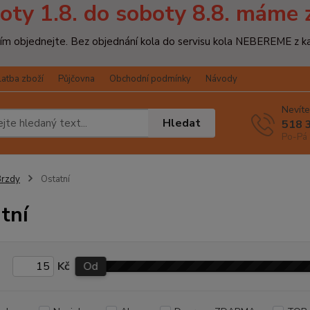
oty 1.8. do soboty 8.8. máme 
osím objednejte. Bez objednání kola do servisu kola NEBEREME z k
latba zboží
Půjčovna
Obchodní podmínky
Návody
Nevíte
Hledat
518 
Po-Pá 
Brzdy
Ostatní
tní
Kč
Od