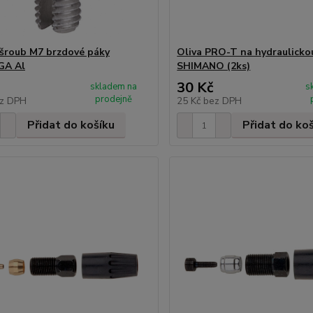
 šroub M7 brzdové páky
Oliva PRO-T na hydraulicko
A Al
SHIMANO (2ks)
30 Kč
skladem na
s
prodejně
z DPH
25 Kč
bez DPH
Přidat do košíku
Přidat do ko