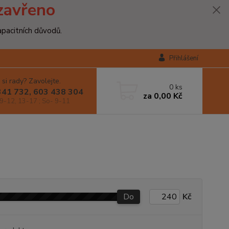
zavřeno
apacitních důvodů.
Přihlášení
 si rady? Zavolejte.
0
ks
341 732, 603 438 304
za
0,00 Kč
9-12, 13-17 ; So- 9-11
Do
Kč