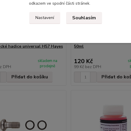
odkazem ve spodní části stránek.
Souhlasím
Nastavení
oncovek PRO-T Plus AGR
Brzdová kapalina D.O.T. 5.
ické hadice universal H57 Hayes
50ml
120 Kč
skladem na
s
prodejně
z DPH
99 Kč
bez DPH
Přidat do košíku
Přidat do ko