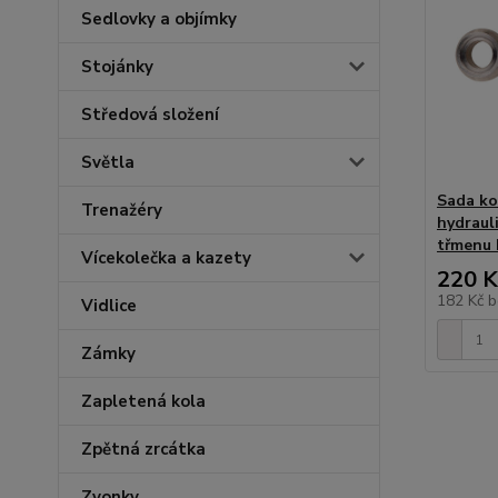
Sedlovky a objímky
Stojánky
Středová složení
Světla
Sada k
Trenažéry
hydraul
třmenu
Vícekolečka a kazety
220 K
182 Kč
b
Vidlice
Zámky
Zapletená kola
Zpětná zrcátka
Zvonky