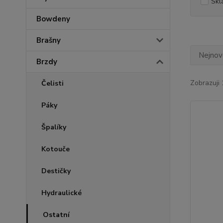
Skl
Bowdeny
Brašny
Nejnově
Brzdy
Zobrazuji 
Čelisti
Páky
Špalíky
Kotouče
Destičky
Hydraulické
Ostatní