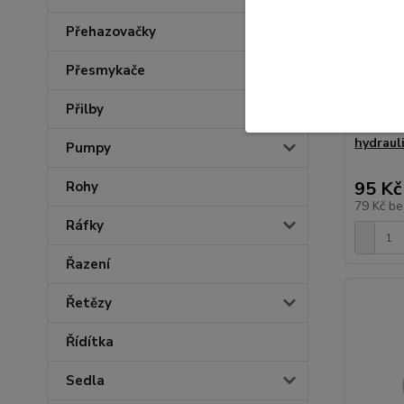
Přehazovačky
Přesmykače
Přilby
Sada k
hydraul
Pumpy
95 Kč
Rohy
79 Kč
be
Ráfky
Řazení
Řetězy
Řídítka
Sedla