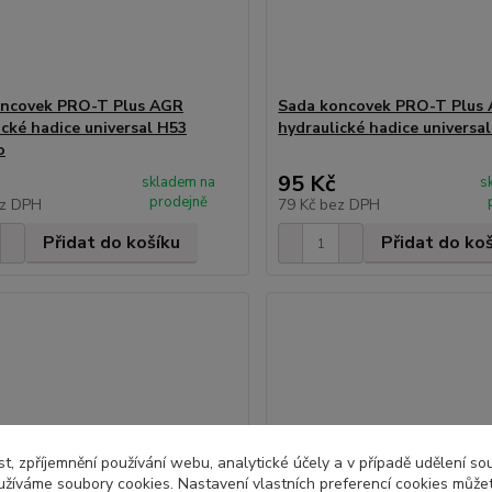
oncovek PRO-T Plus AGR
Sada koncovek PRO-T Plus
ické hadice universal H53
hydraulické hadice universa
o
95 Kč
skladem na
s
prodejně
z DPH
79 Kč
bez DPH
Přidat do košíku
Přidat do ko
t, zpříjemnění používání webu, analytické účely a v případě udělení so
yužíváme soubory cookies. Nastavení vlastních preferencí cookies můžet