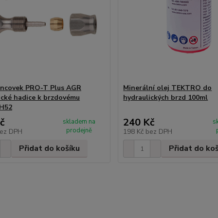
oncovek PRO-T Plus AGR
Minerální olej TEKTRO do
ické hadice k brzdovému
hydraulických brzd 100ml
 H52
č
240 Kč
skladem na
s
prodejně
ez DPH
198 Kč
bez DPH
Přidat do košíku
Přidat do ko