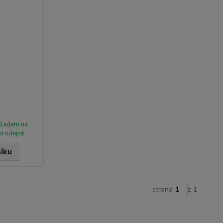
kladem na
prodejně
šíku
strana
z 1