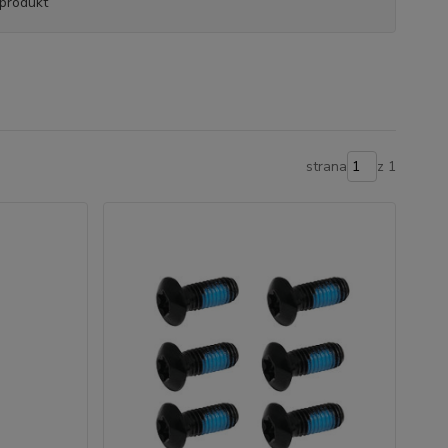
produkt
strana
z 1