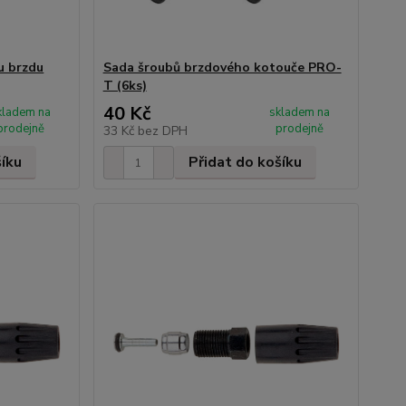
u brzdu
Sada šroubů brzdového kotouče PRO-
T (6ks)
40 Kč
kladem na
skladem na
prodejně
prodejně
33 Kč
bez DPH
šíku
Přidat do košíku