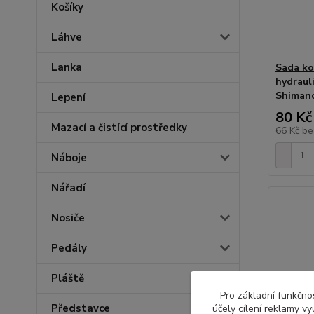
Košíky
Láhve
Lanka
Sada k
hydraul
Shiman
Lepení
80 Kč
Mazací a čistící prostředky
66 Kč
be
Náboje
Nářadí
Nosiče
Pedály
Pláště
Pro základní funkčnos
Představce
účely cílení reklamy v