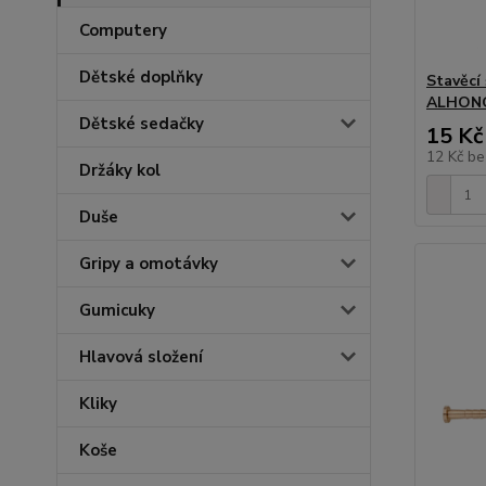
Computery
Dětské doplňky
Stavěcí
ALHONG
Dětské sedačky
15 Kč
12 Kč
be
Držáky kol
Duše
Gripy a omotávky
Gumicuky
Hlavová složení
Kliky
Koše