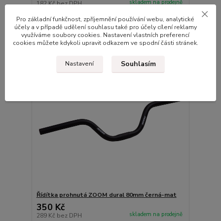
skladem na prodejně
182 Kč
bez DPH
Přidat do košíku
Pro základní funkčnost, zpříjemnění používání webu, analytické
účely a v případě udělení souhlasu také pro účely cílení reklamy
využíváme soubory cookies. Nastavení vlastních preferencí
cookies můžete kdykoli upravit odkazem ve spodní části stránek.
Souhlasím
Nastavení
Řídítka prohnutá ZOOM dural 80mm černá-mat
350 Kč
skladem na prodejně
289 Kč
bez DPH