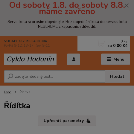
Od soboty 1.8. do soboty 8.8.
máme zavřeno
Servis kola si prosím objednejte. Bez objednání kola do servisu kola
NEBEREME z kapacitních důvodů.
0
ks
518 341 732, 603 438 304
za
0,00 Kč
Po-Pá 9-12, 13-17 ; So- 9-11
Menu
Hledat
Úvod
Řídítka
Řídítka
Upřesnit parametry