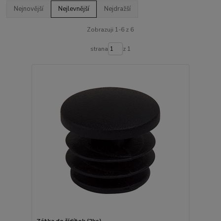
Nejnovější
Nejlevnější
Nejdražší
Zobrazuji 1-6 z 6
strana
z 1
Zátka do řídítek (2ks)