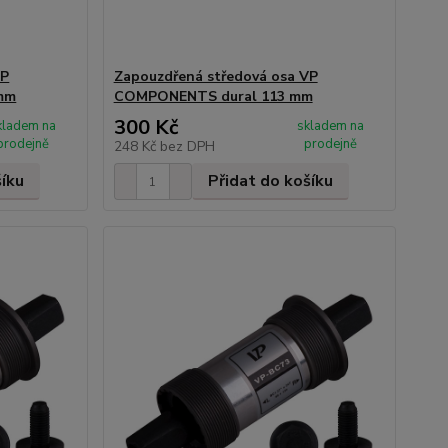
VP
Zapouzdřená středová osa VP
mm
COMPONENTS dural 113 mm
300 Kč
kladem na
skladem na
prodejně
prodejně
248 Kč
bez DPH
šíku
Přidat do košíku