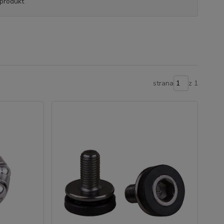
produkt
strana
z 1