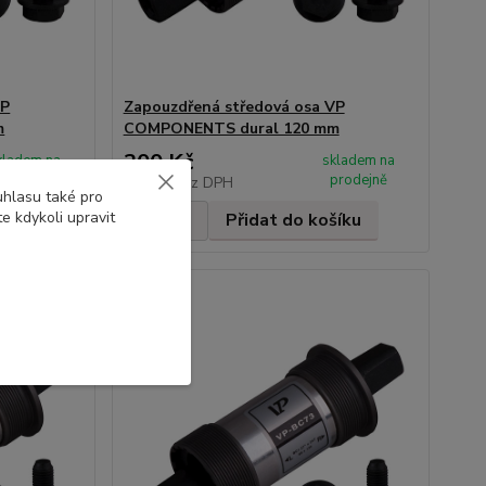
VP
Zapouzdřená středová osa VP
m
COMPONENTS dural 120 mm
300 Kč
kladem na
skladem na
prodejně
prodejně
248 Kč
bez DPH
uhlasu také pro
e kdykoli upravit
šíku
Přidat do košíku