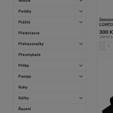
Nosiče
Pedály
Zapouzd
Pláště
COMPON
300 K
Představce
248 Kč
b
Přehazovačky
Přesmykače
Přilby
Pumpy
Rohy
Ráfky
Řazení