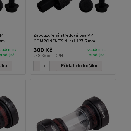
VP
Zapouzdřená středová osa VP
mm
COMPONENTS dural 127,5 mm
300 Kč
kladem na
skladem na
prodejně
prodejně
248 Kč
bez DPH
šíku
Přidat do košíku