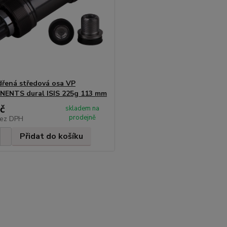
řená středová osa VP
ENTS dural ISIS 225g 113 mm
č
skladem na
prodejně
ez DPH
Přidat do košíku