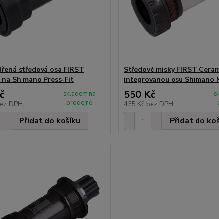
řená středová osa FIRST
Středové misky FIRST Ceram
 na Shimano Press-Fit
integrovanou osu Shimano
č
550 Kč
skladem na
s
prodejně
ez DPH
455 Kč
bez DPH
Přidat do košíku
Přidat do ko