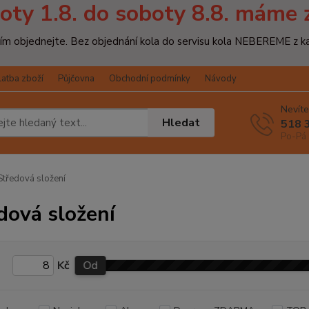
oty 1.8. do soboty 8.8. máme 
osím objednejte. Bez objednání kola do servisu kola NEBEREME z k
latba zboží
Půjčovna
Obchodní podmínky
Návody
Nevíte
Hledat
518 
Po-Pá 
tředová složení
dová složení
Kč
Od