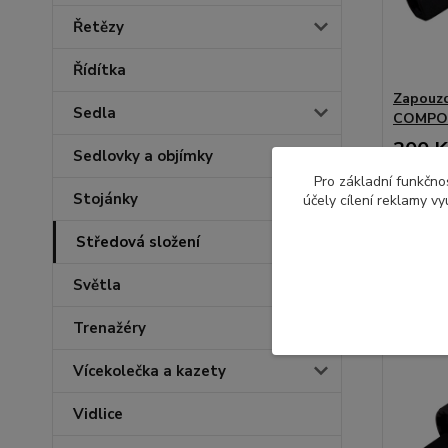
Řetězy
Řídítka
Zapouzd
Sedla
COMPON
300 K
Sedlovky a objímky
248 Kč
b
Pro základní funkčnos
Stojánky
účely cílení reklamy v
Středová složení
Světla
Trenažéry
Vícekolečka a kazety
Vidlice