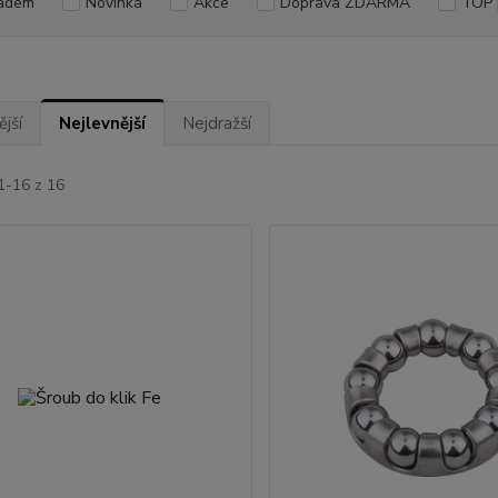
adem
Novinka
Akce
Doprava ZDARMA
TOP 
jší
Nejlevnější
Nejdražší
1-16 z 16