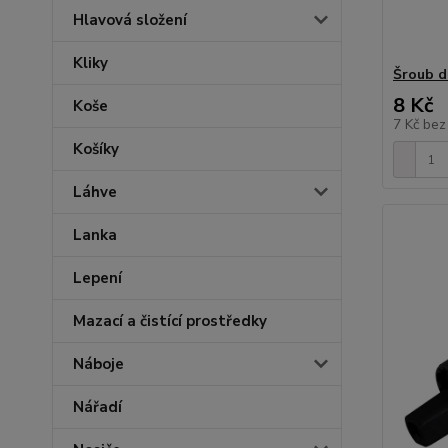
Hlavová složení
Kliky
Šroub d
8 Kč
Koše
7 Kč
bez
Košíky
Láhve
Lanka
Lepení
Mazací a čistící prostředky
Náboje
Nářadí