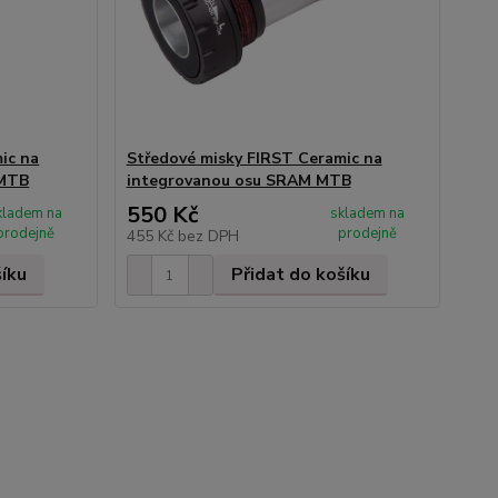
ic na
Středové misky FIRST Ceramic na
 MTB
integrovanou osu SRAM MTB
550 Kč
kladem na
skladem na
prodejně
prodejně
455 Kč
bez DPH
šíku
Přidat do košíku