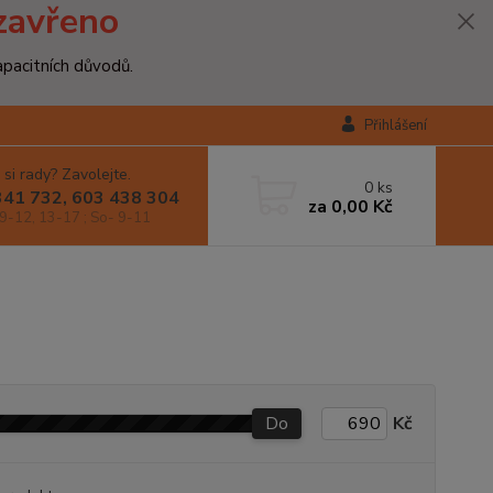
zavřeno
apacitních důvodů.
Přihlášení
 si rady? Zavolejte.
0
ks
341 732, 603 438 304
za
0,00 Kč
9-12, 13-17 ; So- 9-11
Do
Kč