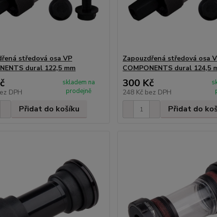
řená středová osa VP
Zapouzdřená středová osa 
ENTS dural 122,5 mm
COMPONENTS dural 124,5 
č
300 Kč
skladem na
s
prodejně
ez DPH
248 Kč
bez DPH
Přidat do košíku
Přidat do ko