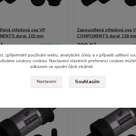
řená středová osa VP
Zapouzdřená středová osa 
ENTS dural 115 mm
COMPONENTS dural 118 m
č
300 Kč
skladem na
s
prodejně
ez DPH
248 Kč
bez DPH
t, zpříjemnění používání webu, analytické účely a v případě udělení so
yužíváme soubory cookies. Nastavení vlastních preferencí cookies můžet
Přidat do košíku
Přidat do ko
odkazem ve spodní části stránek.
Souhlasím
Nastavení