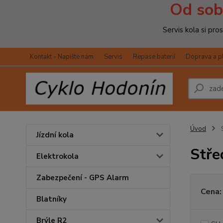
Od sob
Servis kola si pr
Kontakt - Napište nám
Servis
Repase baterií
Doprava a p
Úvod
S
Jízdní kola
Stře
Elektrokola
Zabezpečení - GPS Alarm
Cena:
Blatníky
Brýle R2