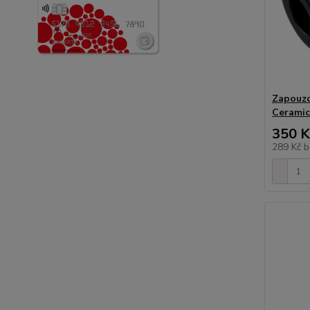
Zapouzd
Ceramic
350 K
289 Kč
b