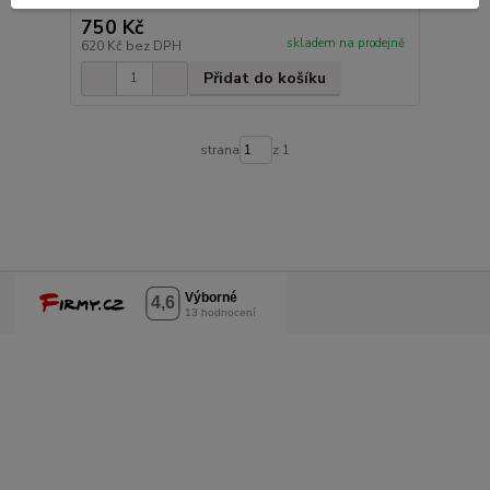
750 Kč
skladem na prodejně
620 Kč
bez DPH
Přidat do košíku
strana
z 1