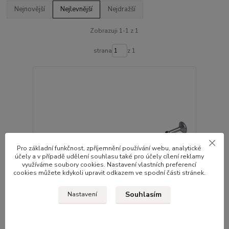
Nejnovější
Nejlevnější
Nejdražší
Zobrazuji 1-1 z 1
strana
z 1
Pro základní funkčnost, zpříjemnění používání webu, analytické
účely a v případě udělení souhlasu také pro účely cílení reklamy
využíváme soubory cookies. Nastavení vlastních preferencí
cookies můžete kdykoli upravit odkazem ve spodní části stránek.
Souhlasím
Nastavení
Pumpa PRO-T Plus na odpruženou vidlici GS-01