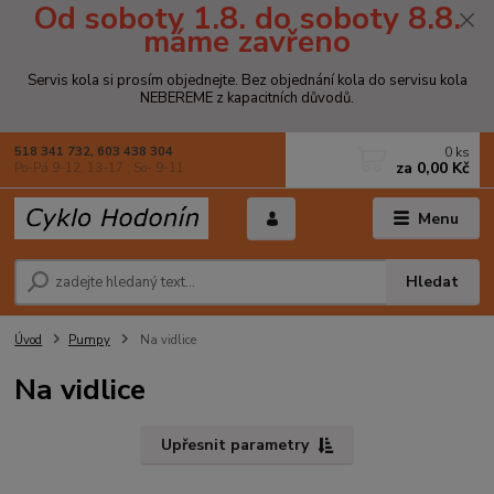
Od soboty 1.8. do soboty 8.8.
máme zavřeno
Servis kola si prosím objednejte. Bez objednání kola do servisu kola
NEBEREME z kapacitních důvodů.
0
ks
518 341 732, 603 438 304
za
0,00 Kč
Po-Pá 9-12, 13-17 ; So- 9-11
Menu
Hledat
Úvod
Pumpy
Na vidlice
Na vidlice
Upřesnit parametry