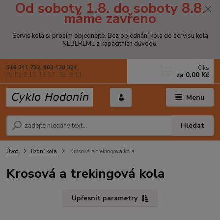
Od soboty 1.8. do soboty 8.8.
máme zavřeno
Servis kola si prosím objednejte. Bez objednání kola do servisu kola
NEBEREME z kapacitních důvodů.
0
ks
518 341 732, 603 438 304
za
0,00 Kč
Po-Pá 9-12, 13-17 ; So- 9-11
Menu
Hledat
Úvod
Jízdní kola
Krosová a trekingová kola
Krosová a trekingová kola
Upřesnit parametry