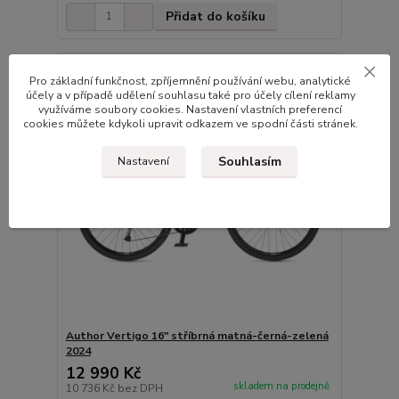
Přidat do košíku
Doprava ZDARMA
Pro základní funkčnost, zpříjemnění používání webu, analytické
účely a v případě udělení souhlasu také pro účely cílení reklamy
využíváme soubory cookies. Nastavení vlastních preferencí
cookies můžete kdykoli upravit odkazem ve spodní části stránek.
Souhlasím
Nastavení
Author Vertigo 16" stříbrná matná-černá-zelená
2024
12 990 Kč
skladem na prodejně
10 736 Kč
bez DPH