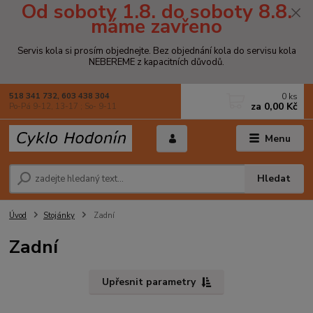
Od soboty 1.8. do soboty 8.8.
máme zavřeno
Servis kola si prosím objednejte. Bez objednání kola do servisu kola
NEBEREME z kapacitních důvodů.
0
ks
518 341 732, 603 438 304
za
0,00 Kč
Po-Pá 9-12, 13-17 ; So- 9-11
Menu
Hledat
Úvod
Stojánky
Zadní
Zadní
Upřesnit parametry