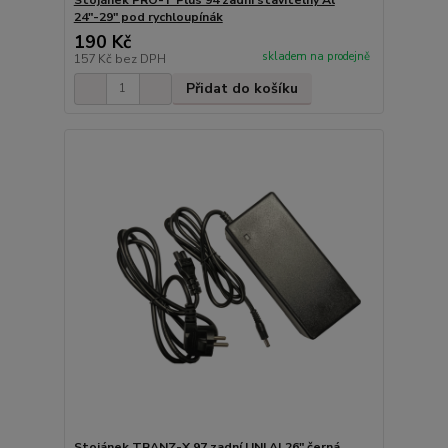
24"-29" pod rychloupínák
190 Kč
skladem na prodejně
157 Kč
bez DPH
Přidat do košíku
Stojánek TRANZ-X 97 zadní UNI Al 26" černá