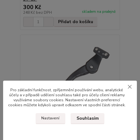
300 Kč
skladem na prodejně
248 Kč
bez DPH
Přidat do košíku
Pro základní funkčnost, zpříjemnění používání webu, analytické
účely a v případě udělení souhlasu také pro účely cílení reklamy
využíváme soubory cookies. Nastavení vlastních preferencí
cookies můžete kdykoli upravit odkazem ve spodní části stránek.
Souhlasím
Nastavení
Stojánek PRO-T 181 zadní stavitelný Al 24-29",
rozteč 40mm