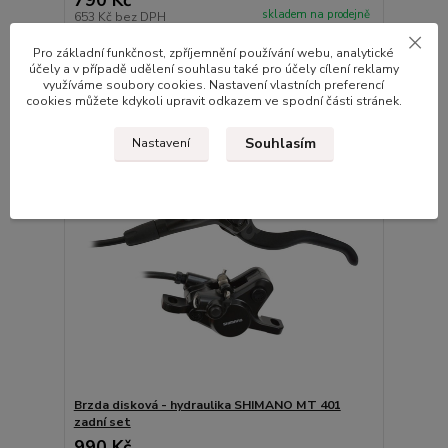
skladem na prodejně
653 Kč
bez DPH
Přidat do košíku
Pro základní funkčnost, zpříjemnění používání webu, analytické
účely a v případě udělení souhlasu také pro účely cílení reklamy
využíváme soubory cookies. Nastavení vlastních preferencí
cookies můžete kdykoli upravit odkazem ve spodní části stránek.
Souhlasím
Nastavení
Brzda disková - hydraulika SHIMANO MT 401
zadní set
990 Kč