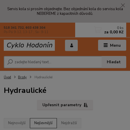
Servis kola si prosím objednejte. Bez objednání kola do servisu kola
NEBEREME z kapacitních důvodů.
0
ks
518 341 732, 603 438 304
za
0,00 Kč
Po-Pá 9-12, 13-17 ; So- 9-11
Menu
Hledat
Úvod
Brzdy
Hydraulické
Hydraulické
Upřesnit parametry
Nejnovější
Nejlevnější
Nejdražší