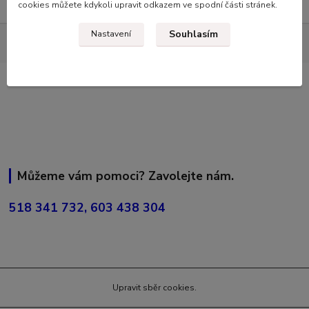
cookies můžete kdykoli upravit odkazem ve spodní části stránek.
Souhlasím
Nastavení
Můžeme vám pomoci? Zavolejte nám.
518 341 732, 603 438 304
Upravit sběr cookies.