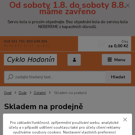
Od soboty 1.8. do soboty 8.8.
máme zavřeno
Servis kola si prosím objednejte. Bez objednání kola do servisu kola
NEBEREME z kapacitních důvodů.
0
ks
518 341 732, 603 438 304
za
0,00 Kč
Po-Pá 9-12, 13-17 ; So- 9-11
Menu
Hledat
Úvod
Duše
Ostatní
Skladem na prodejně
Skladem na prodejně
V této kategorii nebylo nalezeno žádné zboží.
Pro základní funkčnost, zpříjemnění používání webu, analytické
účely a v případě udělení souhlasu také pro účely cílení reklamy
využíváme soubory cookies. Nastavení vlastních preferencí