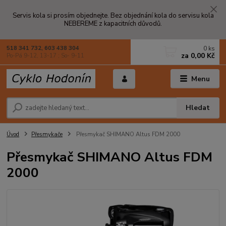
Servis kola si prosím objednejte. Bez objednání kola do servisu kola
NEBEREME z kapacitních důvodů.
0
ks
518 341 732, 603 438 304
za
0,00 Kč
Po-Pá 9-12, 13-17 ; So- 9-11
Menu
Hledat
Úvod
Přesmykače
Přesmykač SHIMANO Altus FDM 2000
Přesmykač SHIMANO Altus FDM
2000