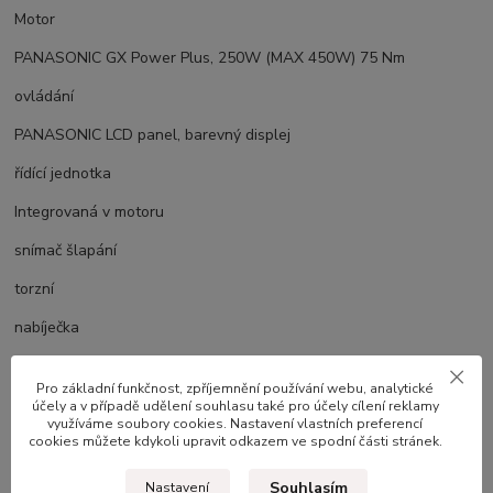
Motor
PANASONIC GX Power Plus, 250W (MAX 450W) 75 Nm
ovládání
PANASONIC LCD panel, barevný displej
řídící jednotka
Integrovaná v motoru
snímač šlapání
torzní
nabíječka
4 A (součást výbavy)
Pro základní funkčnost, zpříjemnění používání webu, analytické
pedály
účely a v případě udělení souhlasu také pro účely cílení reklamy
využíváme soubory cookies. Nastavení vlastních preferencí
cookies můžete kdykoli upravit odkazem ve spodní části stránek.
WELLGO, alu s odrazkou
USB port
Souhlasím
Nastavení