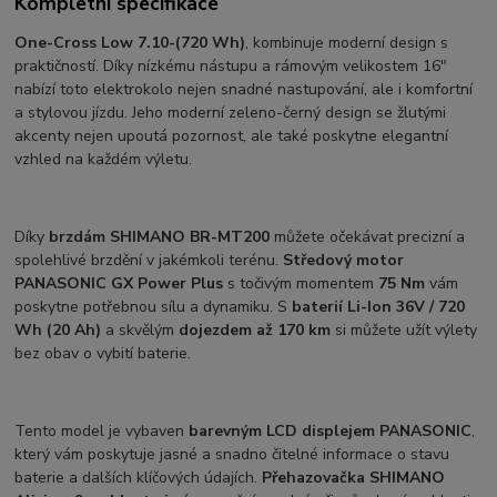
Kompletní specifikace
One-Cross Low 7.10-(720 Wh)
, kombinuje moderní design s
praktičností. Díky nízkému nástupu a rámovým velikostem 16"
nabízí toto elektrokolo nejen snadné nastupování, ale i komfortní
a stylovou jízdu. Jeho moderní zeleno-černý design se žlutými
akcenty nejen upoutá pozornost, ale také poskytne elegantní
vzhled na každém výletu.
Díky
brzdám SHIMANO BR-MT200
můžete očekávat precizní a
spolehlivé brzdění v jakémkoli terénu.
Středový motor
PANASONIC GX Power Plus
s točivým momentem
75 Nm
vám
poskytne potřebnou sílu a dynamiku. S
baterií Li-Ion 36V / 720
Wh (20 Ah)
a skvělým
dojezdem až 170 km
si můžete užít výlety
bez obav o vybití baterie.
Tento model je vybaven
barevným LCD displejem PANASONIC
,
který vám poskytuje jasné a snadno čitelné informace o stavu
baterie a dalších klíčových údajích.
Přehazovačka SHIMANO