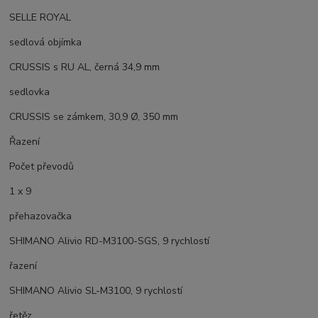
SELLE ROYAL
sedlová objímka
CRUSSIS s RU AL, černá 34,9 mm
sedlovka
CRUSSIS se zámkem, 30,9 Ø, 350 mm
Řazení
Počet převodů
1 x 9
přehazovačka
SHIMANO Alivio RD-M3100-SGS, 9 rychlostí
řazení
SHIMANO Alivio SL-M3100, 9 rychlostí
řetěz