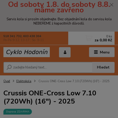
Od soboty 1.8. do soboty 8.8.
máme zavřeno
Servis kola si prosím objednejte. Bez objednání kola do servisu kola
NEBEREME z kapacitních důvodů.
0
ks
518 341 732, 603 438 304
za
0,00 Kč
Po-Pá 9-12, 13-17 ; So- 9-11
Menu
Hledat
Úvod
Elektrokola
Crussis ONE-Cross Low 7.10 (720Wh) (16") - 2025
Crussis ONE-Cross Low 7.10
(720Wh) (16") - 2025
Doprava ZDARMA