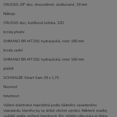
CRUSSIS 28" disc, dvoustěnné, vložkované, 19 mm
Náboje
CRUSSIS disc, kuličková ložiska, 32D
brzda přední
SHIMANO BR-MT200, hydraulická, rotor 180 mm
brzda zadní
SHIMANO BR-MT200, hydraulická, rotor 160 mm
pláště
SCHWALBE Smart Sam 28 x 1,75
Nosnost
hmotnost
Vážení elektrokol neprobíhá podle žádného zavedeného
standardu, kterého by se drželi všichni výrobci. Některé značky
uvádějí uměle snížené hmotnosti. Pro zjištění váhy kola je třeba