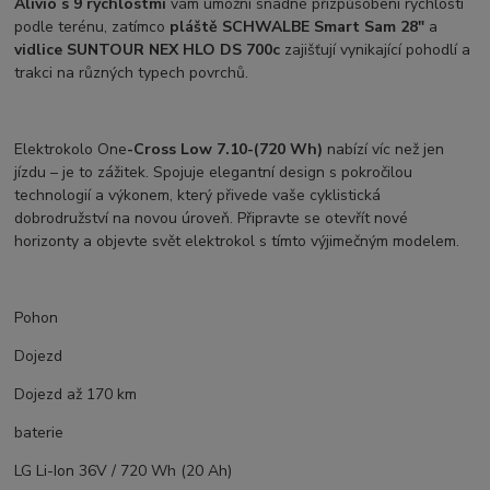
Alivio s 9 rychlostmi
vám umožní snadné přizpůsobení rychlosti
podle terénu, zatímco
pláště SCHWALBE Smart Sam 28"
a
vidlice SUNTOUR NEX HLO DS 700c
zajišťují vynikající pohodlí a
trakci na různých typech povrchů.
Elektrokolo One
-Cross Low 7.10-(720 Wh)
nabízí víc než jen
jízdu – je to zážitek. Spojuje elegantní design s pokročilou
technologií a výkonem, který přivede vaše cyklistická
dobrodružství na novou úroveň. Připravte se otevřít nové
horizonty a objevte svět elektrokol s tímto výjimečným modelem.
Pohon
Dojezd
Dojezd až 170 km
baterie
LG Li-Ion 36V / 720 Wh (20 Ah)