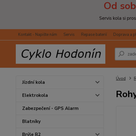
Od sob
Servis kola si pr
Kontakt - Napište nám
Servis
Repase baterií
Doprava a p
Úvod
Jízdní kola
Rohy
Elektrokola
Zabezpečení - GPS Alarm
Blatníky
Brýle R2