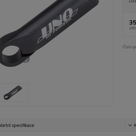
Dos
35
289
Číslo p
etní specifikace