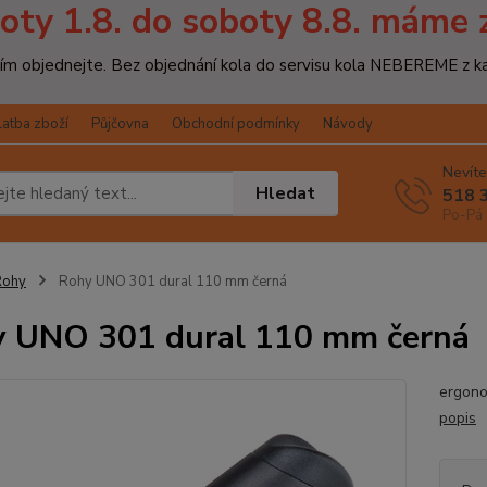
oty 1.8. do soboty 8.8. máme 
osím objednejte. Bez objednání kola do servisu kola NEBEREME z k
latba zboží
Půjčovna
Obchodní podmínky
Návody
Nevíte
Hledat
518 
Po-Pá 
Rohy
Rohy UNO 301 dural 110 mm černá
 UNO 301 dural 110 mm černá
ergono
popis