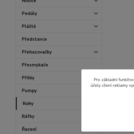
Nosiče
Pedály
Pláště
Představce
Přehazovačky
Přesmykače
Přilby
Pro základní funkčnos
účely cílení reklamy v
Pumpy
Rohy
Ráfky
Řazení