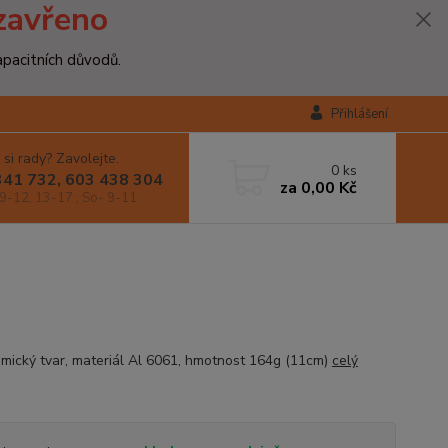
zavřeno
apacitních důvodů.
Přihlášení
 si rady? Zavolejte.
0
ks
341 732, 603 438 304
za
0,00 Kč
9-12, 13-17 ; So- 9-11
mický tvar, materiál Al 6061, hmotnost 164g (11cm)
celý