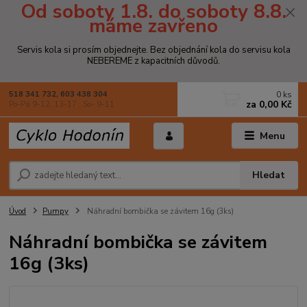
Od soboty 1.8. do soboty 8.8.
máme zavřeno
Servis kola si prosím objednejte. Bez objednání kola do servisu kola
NEBEREME z kapacitních důvodů.
0
ks
518 341 732, 603 438 304
za
0,00 Kč
Po-Pá 9-12, 13-17 ; So- 9-11
Menu
Hledat
Úvod
Pumpy
Náhradní bombička se závitem 16g (3ks)
Náhradní bombička se závitem
16g (3ks)