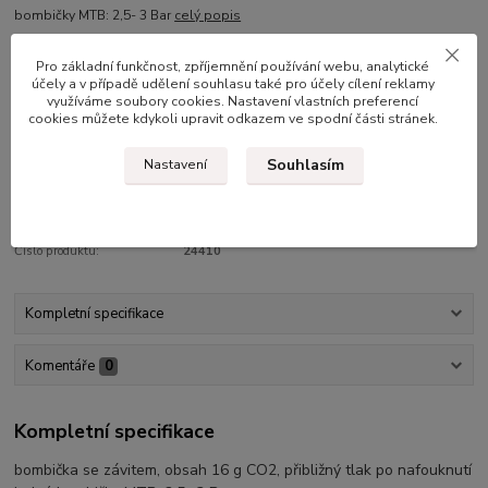
bombičky MTB: 2,5- 3 Bar
celý popis
Pro základní funkčnost, zpříjemnění používání webu, analytické
Dostupnost
skladem na prodejně
účely a v případě udělení souhlasu také pro účely cílení reklamy
využíváme soubory cookies. Nastavení vlastních preferencí
cookies můžete kdykoli upravit odkazem ve spodní části stránek.
160 Kč
132 Kč
bez DPH
Souhlasím
Nastavení
Přidat do košíku
Číslo produktu:
24410
Kompletní specifikace
Komentáře
0
Kompletní specifikace
bombička se závitem, obsah 16 g CO2, přibližný tlak po nafouknutí